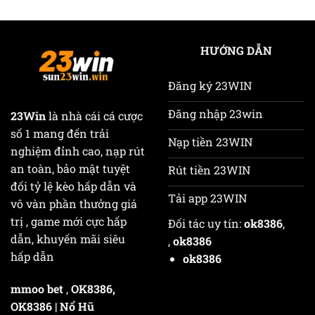
HƯỚNG DẪN
Đăng ký 23WIN
Đăng nhập 23win
23Win
là nhà cái cá cược
số 1 mang đến trải
Nạp tiền 23WIN
nghiệm đỉnh cao, nạp rút
an toàn, bảo mật tuyệt
Rút tiền 23WIN
đối tỷ lệ kèo hấp dẫn và
Tải app 23WIN
vô vàn phần thưởng giá
trị , game mới cực hấp
Đối tác uy tín:
ok8386
,
dẫn, khuyến mãi siêu
,
ok8386
hấp dẫn
ok8386
mmoo bet
,
OK8386
,
OK8386
|
Nổ Hũ