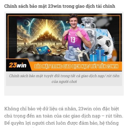
Chính sách bảo mật 23win trong giao dịch tài chính
Chính sách bảo mật tuyệt đối trong tất cả giao dịch nạp/ rút tiền
của người chơi
Không chỉ bảo vệ dữ liệu cá nhân, 23win còn đặc biệt
chú trọng đến an toàn của các giao dịch nạp – rút tiền.
Để quyền lợi người chơi luôn được đảm bảo, hệ thống