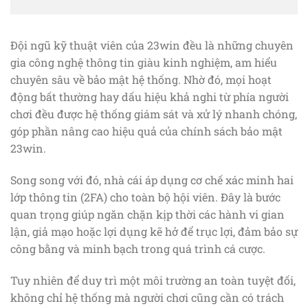
Đội ngũ kỹ thuật viên của 23win đều là những chuyên
gia công nghệ thông tin giàu kinh nghiệm, am hiểu
chuyên sâu về bảo mật hệ thống. Nhờ đó, mọi hoạt
động bất thường hay dấu hiệu khả nghi từ phía người
chơi đều được hệ thống giám sát và xử lý nhanh chóng,
góp phần nâng cao hiệu quả của chính sách bảo mật
23win.
Song song với đó, nhà cái áp dụng cơ chế xác minh hai
lớp thông tin (2FA) cho toàn bộ hội viên. Đây là bước
quan trọng giúp ngăn chặn kịp thời các hành vi gian
lận, giả mạo hoặc lợi dụng kẽ hở để trục lợi, đảm bảo sự
công bằng và minh bạch trong quá trình cá cược.
Tuy nhiên để duy trì một môi trường an toàn tuyệt đối,
không chỉ hệ thống mà người chơi cũng cần có trách