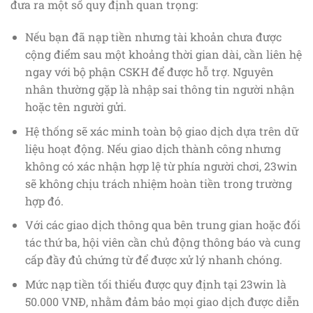
đưa ra một số quy định quan trọng:
Nếu bạn đã nạp tiền nhưng tài khoản chưa được
cộng điểm sau một khoảng thời gian dài, cần liên hệ
ngay với bộ phận CSKH để được hỗ trợ. Nguyên
nhân thường gặp là nhập sai thông tin người nhận
hoặc tên người gửi.
Hệ thống sẽ xác minh toàn bộ giao dịch dựa trên dữ
liệu hoạt động. Nếu giao dịch thành công nhưng
không có xác nhận hợp lệ từ phía người chơi, 23win
sẽ không chịu trách nhiệm hoàn tiền trong trường
hợp đó.
Với các giao dịch thông qua bên trung gian hoặc đối
tác thứ ba, hội viên cần chủ động thông báo và cung
cấp đầy đủ chứng từ để được xử lý nhanh chóng.
Mức nạp tiền tối thiểu được quy định tại 23win là
50.000 VNĐ, nhằm đảm bảo mọi giao dịch được diễn