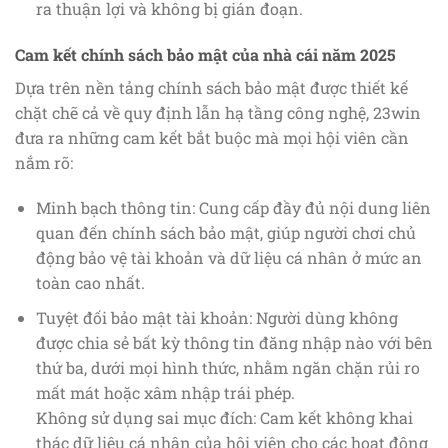
ra thuận lợi và không bị gián đoạn.
Cam kết chính sách bảo mật của nhà cái năm 2025
Dựa trên nền tảng chính sách bảo mật được thiết kế
chặt chẽ cả về quy định lẫn hạ tầng công nghệ, 23win
đưa ra những cam kết bắt buộc mà mọi hội viên cần
nắm rõ:
Minh bạch thông tin: Cung cấp đầy đủ nội dung liên
quan đến chính sách bảo mật, giúp người chơi chủ
động bảo vệ tài khoản và dữ liệu cá nhân ở mức an
toàn cao nhất.
Tuyệt đối bảo mật tài khoản: Người dùng không
được chia sẻ bất kỳ thông tin đăng nhập nào với bên
thứ ba, dưới mọi hình thức, nhằm ngăn chặn rủi ro
mất mát hoặc xâm nhập trái phép.
Không sử dụng sai mục đích: Cam kết không khai
thác dữ liệu cá nhân của hội viên cho các hoạt động