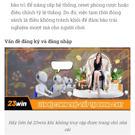
bảo trì để nâng cấp hệ thống, reset phòng cược hoặc
điều chỉnh tỷ lệ thắng. Do đó, việc tạm thời đóng
sảnh là điều không tránh khỏi để đảm bảo trải
nghiệm mượt mà cho người chơi.
Vấn đề đăng ký và đăng nhập
Hãy liên hệ 23win khi không truy cập được trang chủ nhà
cái