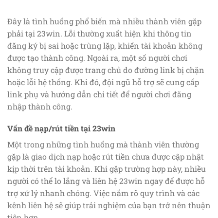
Đây là tình huống phổ biến mà nhiều thành viên gặp
phải tại 23win. Lỗi thường xuất hiện khi thông tin
đăng ký bị sai hoặc trùng lặp, khiến tài khoản không
được tạo thành công. Ngoài ra, một số người chơi
không truy cập được trang chủ do đường link bị chặn
hoặc lỗi hệ thống. Khi đó, đội ngũ hỗ trợ sẽ cung cấp
link phụ và hướng dẫn chi tiết để người chơi đăng
nhập thành công.
Vấn đề nạp/rút tiền tại 23win
Một trong những tình huống mà thành viên thường
gặp là giao dịch nạp hoặc rút tiền chưa được cập nhật
kịp thời trên tài khoản. Khi gặp trường hợp này, nhiều
người có thể lo lắng và liên hệ 23win ngay để được hỗ
trợ xử lý nhanh chóng. Việc nắm rõ quy trình và các
kênh liên hệ sẽ giúp trải nghiệm của bạn trở nên thuận
tiện hơn.