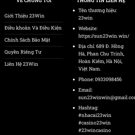
VỀ CHÚNG TÔI
THÔNG TIN LIÊN HỆ
Tên thương hiệu:
Giới Thiệu 23Win
23win
Điều khoản Và Điều Kiện
Website:
https://sun23win.win/
Chính Sách Bảo Mật
Địa chỉ: 689 Đ. Hồng
Quyền Riêng Tư
Hà, Phan Chu Trinh,
Hoàn Kiếm, Hà Nội,
Liên Hệ 23Win
Việt Nam.
Phone: 0933098456
Email:
sun23winwin@gmail.c
Hashtag:
#nhacai23win
#casino23win
#23wincasino