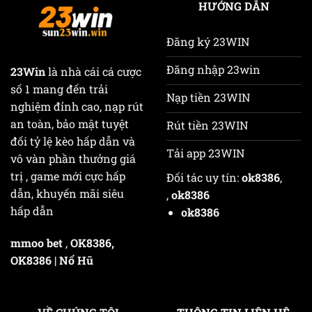
HƯỚNG DẪN
Đăng ký 23WIN
Đăng nhập 23win
23Win
là nhà cái cá cược
số 1 mang đến trải
Nạp tiền 23WIN
nghiệm đỉnh cao, nạp rút
an toàn, bảo mật tuyệt
Rút tiền 23WIN
đối tỷ lệ kèo hấp dẫn và
Tải app 23WIN
vô vàn phần thưởng giá
trị , game mới cực hấp
Đối tác uy tín:
ok8386
,
dẫn, khuyến mãi siêu
,
ok8386
hấp dẫn
ok8386
mmoo bet
,
OK8386
,
OK8386
|
Nổ Hũ