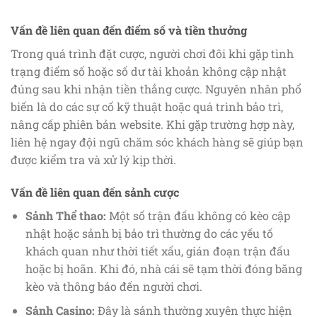
Vấn đề liên quan đến điểm số và tiền thưởng
Trong quá trình đặt cược, người chơi đôi khi gặp tình
trạng điểm số hoặc số dư tài khoản không cập nhật
đúng sau khi nhận tiền thắng cược. Nguyên nhân phổ
biến là do các sự cố kỹ thuật hoặc quá trình bảo trì,
nâng cấp phiên bản website. Khi gặp trường hợp này,
liên hệ ngay đội ngũ chăm sóc khách hàng sẽ giúp bạn
được kiểm tra và xử lý kịp thời.
Vấn đề liên quan đến sảnh cược
Sảnh Thể thao:
Một số trận đấu không có kèo cập
nhật hoặc sảnh bị bảo trì thường do các yếu tố
khách quan như thời tiết xấu, gián đoạn trận đấu
hoặc bị hoãn. Khi đó, nhà cái sẽ tạm thời đóng băng
kèo và thông báo đến người chơi.
Sảnh Casino:
Đây là sảnh thường xuyên thực hiện