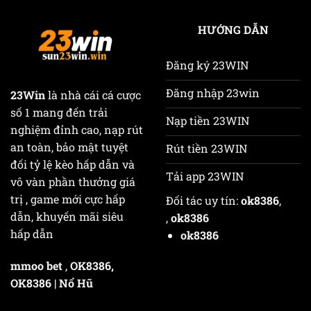
HƯỚNG DẪN
Đăng ký 23WIN
Đăng nhập 23win
23Win
là nhà cái cá cược
số 1 mang đến trải
Nạp tiền 23WIN
nghiệm đỉnh cao, nạp rút
an toàn, bảo mật tuyệt
Rút tiền 23WIN
đối tỷ lệ kèo hấp dẫn và
Tải app 23WIN
vô vàn phần thưởng giá
trị , game mới cực hấp
Đối tác uy tín:
ok8386
,
dẫn, khuyến mãi siêu
,
ok8386
hấp dẫn
ok8386
mmoo bet
,
OK8386
,
OK8386
|
Nổ Hũ