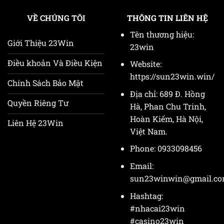
VỀ CHÚNG TÔI
THÔNG TIN LIÊN HỆ
Tên thương hiệu:
Giới Thiệu 23Win
23win
Điều khoản Và Điều Kiện
Website:
https://sun23win.win/
Chính Sách Bảo Mật
Địa chỉ: 689 Đ. Hồng
Quyền Riêng Tư
Hà, Phan Chu Trinh,
Hoàn Kiếm, Hà Nội,
Liên Hệ 23Win
Việt Nam.
Phone: 0933098456
Email:
sun23winwin@gmail.c
Hashtag:
#nhacai23win
#casino23win