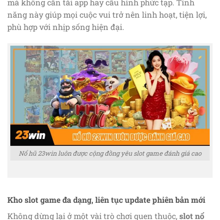
mà không cần tải app hay cấu hình phức tạp. Tính
năng này giúp mọi cuộc vui trở nên linh hoạt, tiện lợi,
phù hợp với nhịp sống hiện đại.
Nổ hũ 23win luôn được cộng đồng yêu slot game đánh giá cao
Kho slot game đa dạng, liên tục update phiên bản mới
Không dừng lại ở một vài trò chơi quen thuộc,
slot nổ